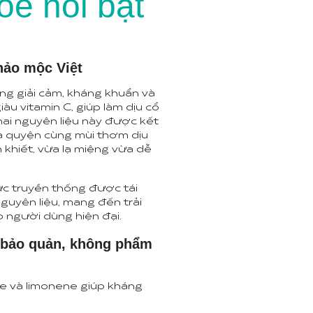
oẻ nổi bật
thảo mộc Việt
ụng giải cảm, kháng khuẩn và
giàu vitamin C, giúp làm dịu cổ
hai nguyên liệu này được kết
a quyện cùng mùi thơm dịu
h khiết, vừa lạ miệng vừa dễ
ức truyền thống được tái
nguyên liệu, mang đến trải
o người dùng hiện đại.
t bảo quản, không phẩm
yde và limonene giúp kháng