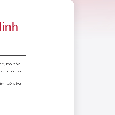
dinh
, trái tắc.
 khi mở bao
ẩm có dấu