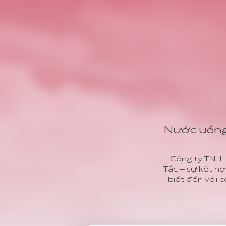
Nước uống T
Công ty TNHH
Tắc – sự kết hợ
biết đến với c