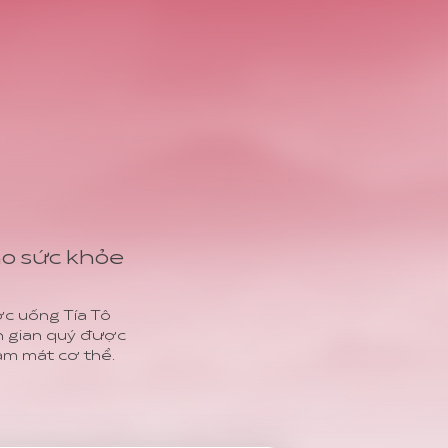
cho sức khỏe
c uống Tía Tô
ân gian quý được
làm mát cơ thể.