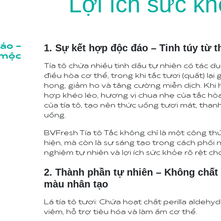
Lợi ích sức kh
áo -
1. Sự kết hợp độc đáo – Tinh túy từ 
 mộc
Tía tô chứa nhiều tinh dầu tự nhiên có tác d
điều hòa cơ thể, trong khi tắc tươi (quất) lại 
họng, giảm ho và tăng cường miễn dịch. Khi 
hợp khéo léo, hương vị chua nhẹ của tắc hò
của tía tô, tạo nên thức uống tươi mát, than
uống.
BVFresh Tía tô Tắc không chỉ là một công th
hiện, mà còn là sự sáng tạo trong cách phối 
nghiệm tự nhiên và lợi ích sức khỏe rõ rệt ch
2. Thành phần tự nhiên – Không chấ
màu nhân tạo
Lá tía tô tươi: Chứa hoạt chất perilla aldeh
viêm, hỗ trợ tiêu hóa và làm ấm cơ thể.