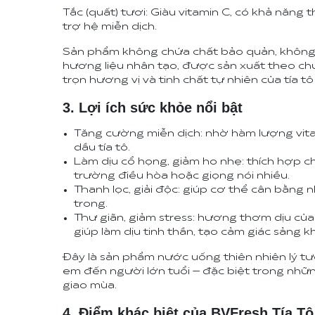
Tắc (quất) tươi: Giàu vitamin C, có khả năng 
trợ hệ miễn dịch.
Sản phẩm không chứa chất bảo quản, khôn
hương liệu nhân tạo, được sản xuất theo c
trọn hương vị và tinh chất tự nhiên của tía tô
3. Lợi ích sức khỏe nổi bật
Tăng cường miễn dịch: nhờ hàm lượng vitam
dầu tía tô.
Làm dịu cổ họng, giảm ho nhẹ: thích hợp c
trường điều hòa hoặc giọng nói nhiều.
Thanh lọc, giải độc: giúp cơ thể cân bằng 
trong.
Thư giãn, giảm stress: hương thơm dịu của 
giúp làm dịu tinh thần, tạo cảm giác sảng kh
Đây là sản phẩm nước uống thiên nhiên lý tưở
em đến người lớn tuổi – đặc biệt trong nhữn
giao mùa.
4. Điểm khác biệt của BVFresh Tía Tô