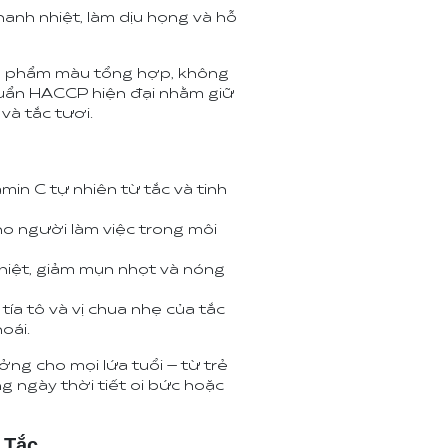
thanh nhiệt, làm dịu họng và hỗ
g phẩm màu tổng hợp, không
huẩn HACCP hiện đại nhằm giữ
 và tắc tươi.
in C tự nhiên từ tắc và tinh
ho người làm việc trong môi
nhiệt, giảm mụn nhọt và nóng
tía tô và vị chua nhẹ của tắc
oái.
ng cho mọi lứa tuổi – từ trẻ
g ngày thời tiết oi bức hoặc
 Tắc